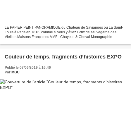
LE PAPIER PEINT PANORAMIQUE du Château de Savianges ou La Saint-
Louis à Paris en 1816, comme si vous y étiez ! Prix de sauvegarde des
Vieilles Maisons Françaises VMF - Chayette & Cheval Monographie
complète par Jean Pirou - 128 p.,124 illustrations, préface...
Couleur de temps, fragments d’histoires EXPO
Publié le 07/06/2019 à 16:46
Par
MGC