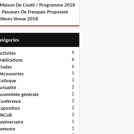
 Maison De L'outil / Programme 2018
s Passeurs De Fresques Proposent
illeurs Voeux 2018
Catégories
9
ctivités
8
ublications
6
tudes
5
écouvertes
3
olloque
2
ctualité
2
ssemblée générale
2
onférence
2
xposition
2
PACoB
1
nniversaire
1
Annonce