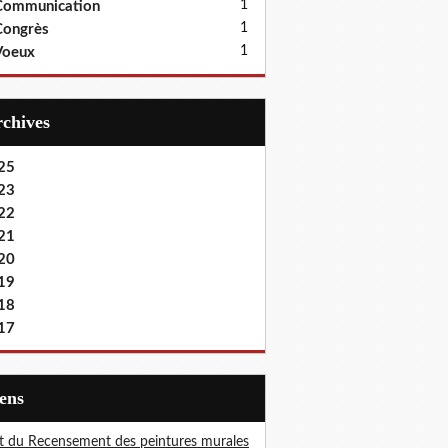
1
Communication
1
Congrès
1
Voeux
Archives
25
23
22
21
20
19
18
17
iens
t du Recensement des peintures murales