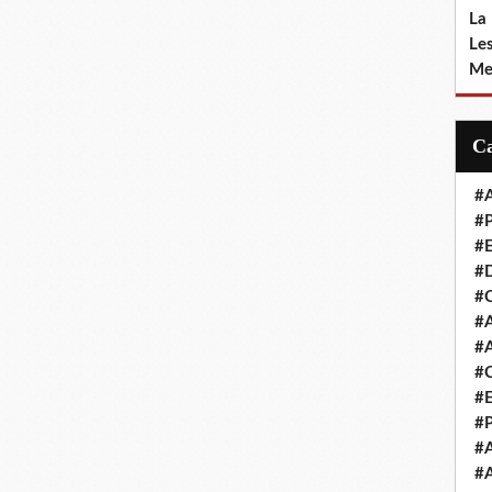
La
Le
Me
#A
#P
#E
#D
#C
#A
#A
#C
#E
#
#A
#