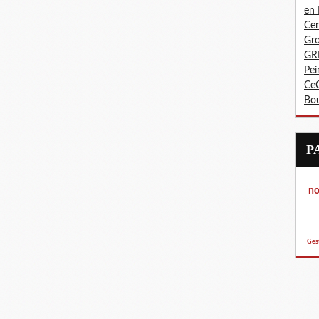
en
Cen
Gro
GR
Pei
CeC
Bo
not
p
Ges