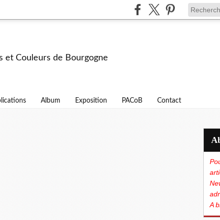
s et Couleurs de Bourgogne
lications
Album
Exposition
PACoB
Contact
Pou
art
New
adr
A b