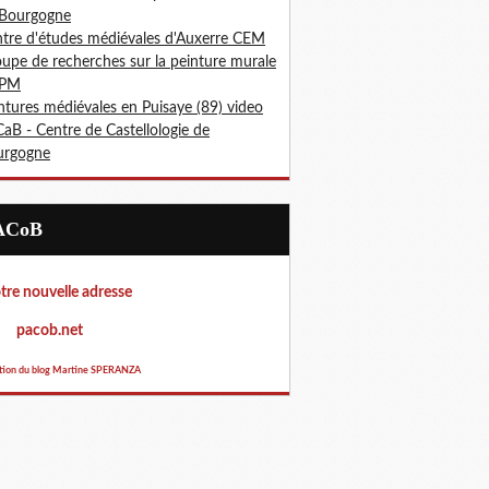
 Bourgogne
tre d'études médiévales d'Auxerre CEM
upe de recherches sur la peinture murale
PM
ntures médiévales en Puisaye (89) video
aB - Centre de Castellologie de
urgogne
PACoB
re nouvelle adresse
acob.net
tion du blog Martine SPERANZA