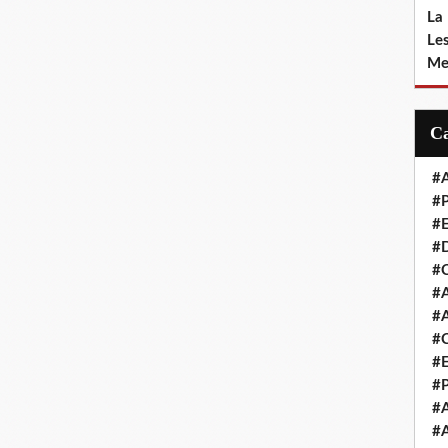
La
Le
Me
#A
#P
#E
#D
#C
#A
#A
#C
#E
#
#A
#