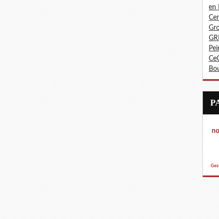
en
Cen
Gro
GR
Pei
CeC
Bo
not
p
Ges