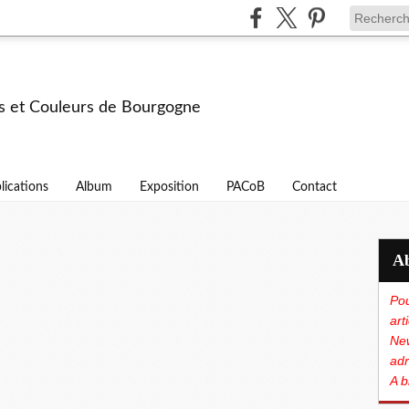
s et Couleurs de Bourgogne
lications
Album
Exposition
PACoB
Contact
Pou
art
New
adr
A b