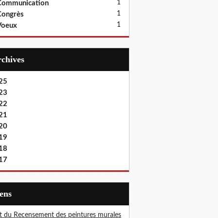
1
Communication
1
Congrès
1
Voeux
Archives
25
23
22
21
20
19
18
17
iens
t du Recensement des peintures murales