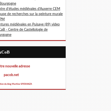
 Bourgogne
tre d'études médiévales d'Auxerre CEM
upe de recherches sur la peinture murale
PM
ntures médiévales en Puisaye (89) video
aB - Centre de Castellologie de
urgogne
PACoB
re nouvelle adresse
acob.net
tion du blog Martine SPERANZA