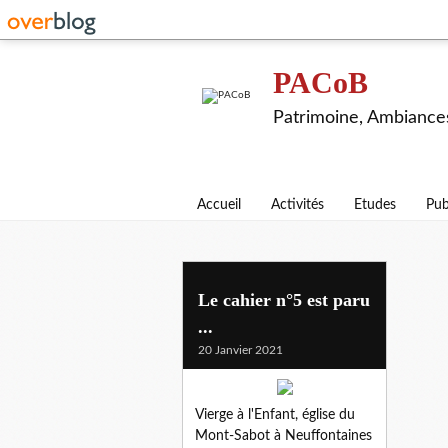
PACoB
Patrimoine, Ambiance
Accueil
Activités
Etudes
Pub
Le cahier n°5 est paru
...
20 Janvier 2021
Vierge à l'Enfant, église du
Mont-Sabot à Neuffontaines