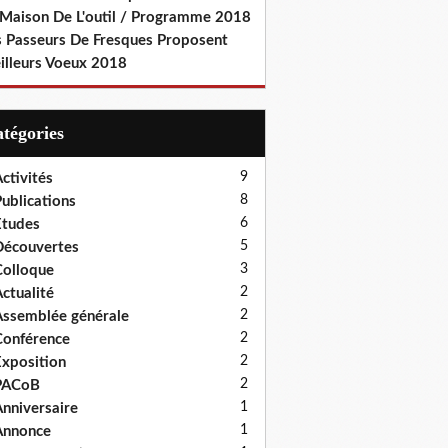
 Maison De L'outil / Programme 2018
s Passeurs De Fresques Proposent
illeurs Voeux 2018
Catégories
9
ctivités
8
ublications
6
tudes
5
écouvertes
3
olloque
2
ctualité
2
ssemblée générale
2
onférence
2
xposition
2
PACoB
1
nniversaire
1
Annonce