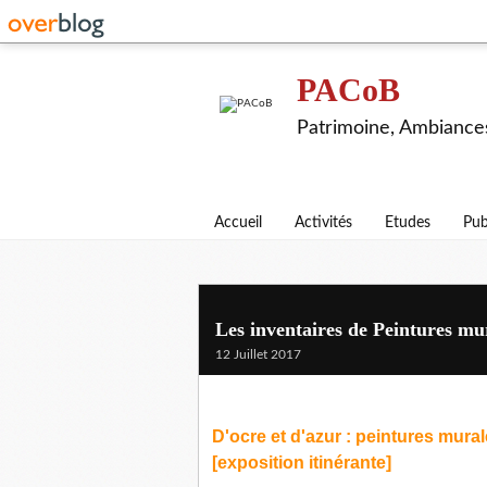
PACoB
Patrimoine, Ambiance
Accueil
Activités
Etudes
Pub
Les inventaires de Peintures m
12 Juillet 2017
D'ocre et d'azur : pein
[exposition itinérante]