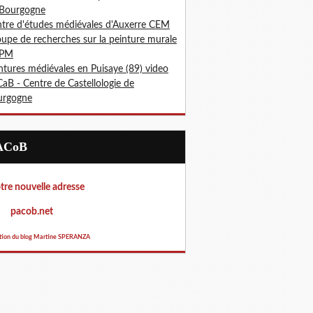
 Bourgogne
tre d'études médiévales d'Auxerre CEM
upe de recherches sur la peinture murale
PM
ntures médiévales en Puisaye (89) video
aB - Centre de Castellologie de
urgogne
PACoB
re nouvelle adresse
acob.net
tion du blog Martine SPERANZA