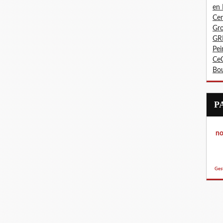
en
Cen
Gro
GR
Pei
CeC
Bo
not
p
Ges