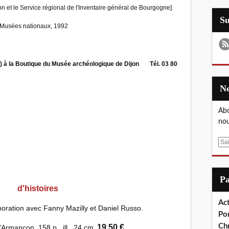
 et le Service régional de l'Inventaire général de Bourgogne].
S
 Musées nationaux, 1992
ce) à la Boutique du Musée archéologique de Dijon
Tél. 03 80
Abo
nou
E
m
a
i
P
l
 d'histoires
Act
boration avec Fanny Mazilly et Daniel Russo.
Po
Chr
19,50 €
l'Armançon. 158 p., ill., 24 cm.