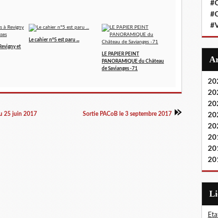
#
#
#
Le cahier n°5 est paru ...
Revigny et
LE PAPIER PEINT
PANORAMIQUE du Château
de Savianges -71
20
20
20
du 25 juin 2017
Sortie PACoB le 3 septembre 2017
20
20
20
20
20
L
Eta