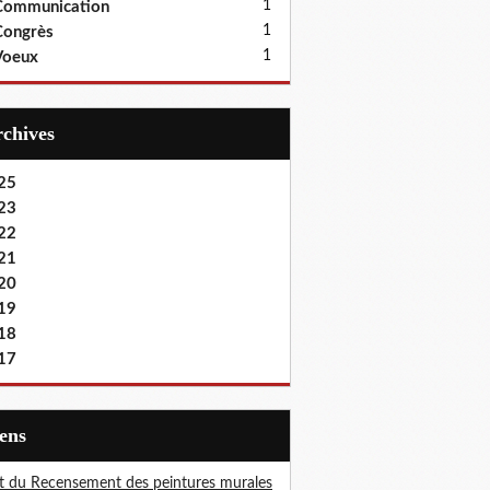
1
Communication
1
Congrès
1
Voeux
Archives
25
23
22
21
20
19
18
17
iens
t du Recensement des peintures murales