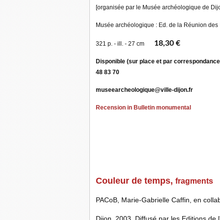
[organisée par le Musée archéologique de Dijon
Musée archéologique : Ed. de la Réunion des
18,30 €
321 p. - ill. - 27 cm
Disponible (sur place et par correspondan
48 83 70
museearcheologique@ville-dijon.fr
Recension in Bulletin monumental
Couleur de temps,
fragments
PACoB, Marie-Gabrielle Caffin, en colla
Dijon, 2003. Diffusé par les Editions de 