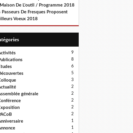
 Maison De L'outil / Programme 2018
s Passeurs De Fresques Proposent
illeurs Voeux 2018
Catégories
9
ctivités
8
ublications
6
tudes
5
écouvertes
3
olloque
2
ctualité
2
ssemblée générale
2
onférence
2
xposition
2
PACoB
1
nniversaire
1
Annonce