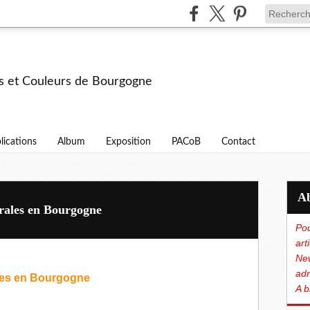
s et Couleurs de Bourgogne
lications
Album
Exposition
PACoB
Contact
urales en Bourgogne
Pou
art
New
adr
tures murales en Bourgogne
A b