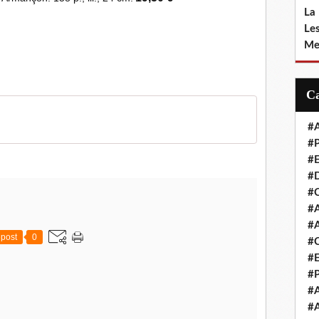
La
Le
Me
#A
#P
#E
#D
#C
#A
#A
post
0
#C
#E
#
#A
#